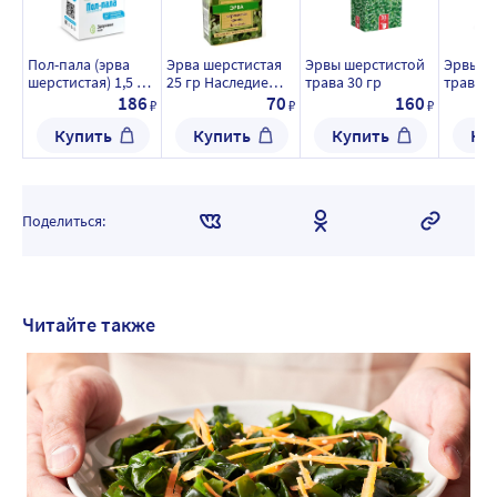
Пол-пала (эрва
Эрва шерстистая
Эрвы шерстистой
Эрвы ш
шерстистая) 1,5 20
25 гр Наследие
трава 30 гр
трава 5
шт. фильтр-
природы
186
70
160
₽
₽
₽
пакеты/здоровье/
Купить
Купить
Купить
Ку
Поделиться:
Читайте также