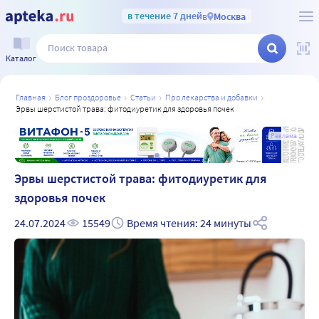
в течение 7 дней
в
Москва
Каталог
главная
блог проздоровье
статьи
про лекарства и добавки
эрвы шерстистой трава: фитодиуретик для здоровья почек
а
Реклама
Эрвы шерстистой трава: фитодиуретик для
здоровья почек
24.07.2024
15549
Время чтения: 24 минуты