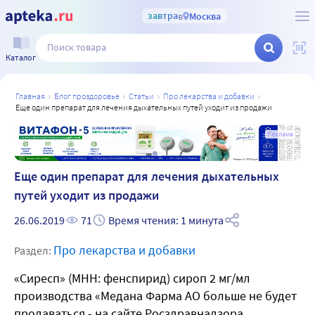
завтра
в
Москва
Каталог
главная
блог проздоровье
статьи
про лекарства и добавки
еще один препарат для лечения дыхательных путей уходит из продажи
а
Реклама
Еще один препарат для лечения дыхательных
путей уходит из продажи
26.06.2019
71
Время чтения: 1 минута
Про лекарства и добавки
Раздел:
«Сиресп» (МНН: фенспирид) сироп 2 мг/мл
производства «Медана Фарма АО больше не будет
продаваться - на сайте Росздравнадзора