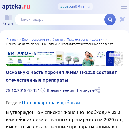
завтра
в
Москва
Каталог
главная
блог проздоровье
статьи
про лекарства и добавки
основную часть перечня жнвлп-2020 составят отечественные препараты
а
Реклама
Основную часть перечня ЖНВЛП-2020 составят
отечественные препараты
29.10.2019
121
Время чтения: 1 минута
Про лекарства и добавки
Раздел:
В утвержденном списке жизненно необходимых и
важнейших лекарственных препаратов на 2020 год
импортные лекарственные препараты занимают