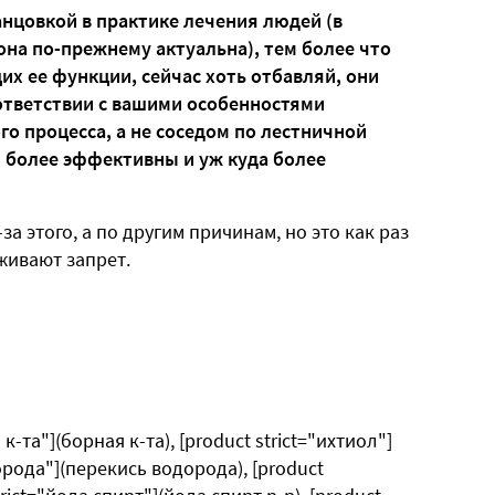
анцовкой в практике лечения людей (в
она по-прежнему актуальна), тем более что
х ее функции, сейчас хоть отбавляй, они
ответствии с вашими особенностями
го процесса, а не соседом по лестничной
 более эффективны и уж куда более
а этого, а по другим причинам, но это как раз
живают запрет.
к-та"](борная к-та), [product strict="ихтиол"]
дорода"](перекись водорода), [product