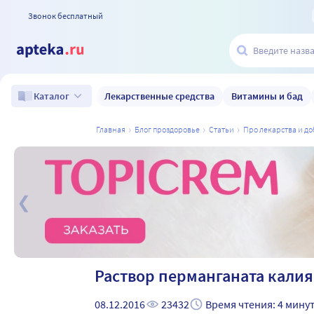
Звонок бесплатный
Лекарственные средства
Витамины и бад
Каталог
главная
блог проздоровье
статьи
про лекарства и д
а
Раствор перманганата калия
08.12.2016
23432
Время чтения: 4 мину