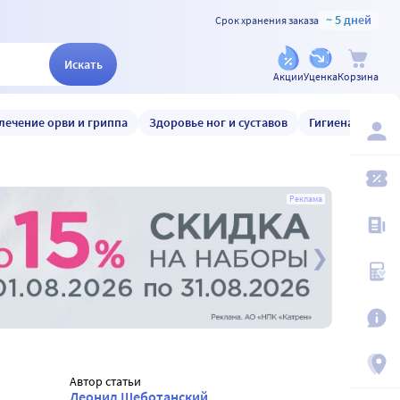
~ 5 дней
Срок хранения заказа
Искать
Акции
Уценка
Корзина
лечение орви и гриппа
Здоровье ног и суставов
Гигиена и уход
Реклама
Автор статьи
Леонид Щеботанский