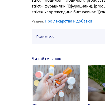
strict="Йодинол"](Йодинол), [product st
strict="фурацилин"](фурацилин), [produ
strict="хлоргексидина биглюконат"](х
Про лекарства и добавки
Раздел:
Поделиться:
Читайте также