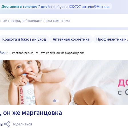
Доставим
в течение 7 дней
в любую из
2727 аптек
в
Москва
Красота и базовый уход
Аптечная косметика
Профилактика и 
обавки
раствор перманганата калия, он же марганцовка
, он же марганцовка
ты
Поделиться