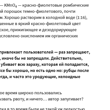
) — KMnO
— красно-фиолетовые ромбические
4
ий порошок темно-фиолетового, почти
. Хорошо растворим в холодной воде (1:16),
ашенные в яркий красно-фиолетовый цвет
еское, прижигающее и дезодорирующее
условлено окислением им органических
 привлекает пользователей — раз запрещают,
, иначе бы не запрещали. Действительно,
убивает всю заразу, которая ей попадается,
се бы хорошо, но есть одно но: рубцы после
гда, и часто это уродующие, келоидные
ское время широко пользовались
ызвать рвоту, и ничего… автор запугивает?
дка в то время были не такой уж редкостью,