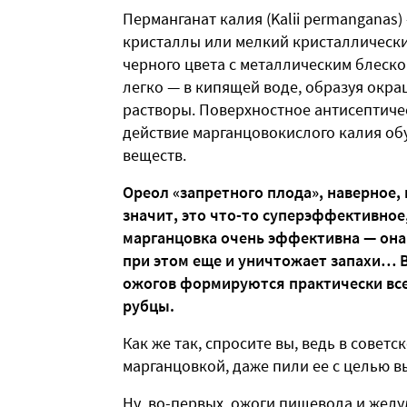
Перманганат калия (Kalii permanganas
кристаллы или мелкий кристаллическ
черного цвета с металлическим блеском
легко — в кипящей воде, образуя окр
растворы. Поверхностное антисептич
действие марганцовокислого калия об
веществ.
Ореол «запретного плода», наверное,
значит, это что-то суперэффективное
марганцовка очень эффективна — она 
при этом еще и уничтожает запахи… В
ожогов формируются практически все
рубцы.
Как же так, спросите вы, ведь в совет
марганцовкой, даже пили ее с целью в
Ну, во-первых, ожоги пищевода и желу