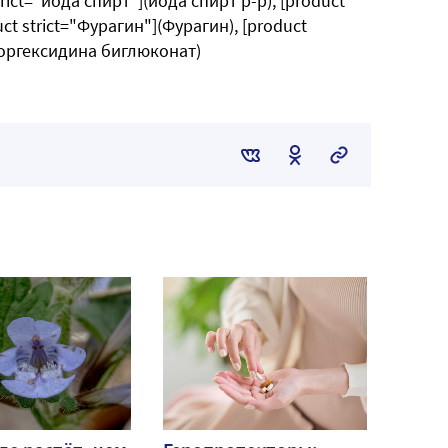
rict="йода спирт"](йода спирт р-р), [product
ct strict="Фурагин"](Фурагин), [product
лоргексидина биглюконат)