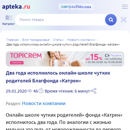
завтра
в
Москва
Каталог
главная
блог проздоровье
статьи
новости компании
два года исполнилось онлайн-школе чутких родителей благфонда «катрен»
а
Реклама
Два года исполнилось онлайн-школе чутких
родителей Благфонда «Катрен»
29.01.2020
46
Время чтения: 6 минут
Новости компании
Раздел:
Онлайн школе чутких родителей» фонда «Катрен»
исполнилось два года. По аналогии с жизнью
малыша это путь от новорожденности до первого