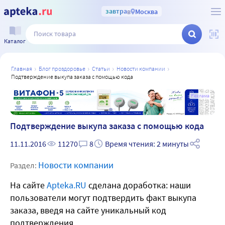
завтра
в
Москва
Каталог
главная
блог проздоровье
статьи
новости компании
подтверждение выкупа заказа с помощью кода
а
Реклама
Подтверждение выкупа заказа с помощью кода
11.11.2016
11270
8
Время чтения: 2 минуты
Новости компании
Раздел:
На сайте
Apteka.RU
сделана доработка: наши
пользователи могут подтвердить факт выкупа
заказа, введя на сайте уникальный код
подтверждения.