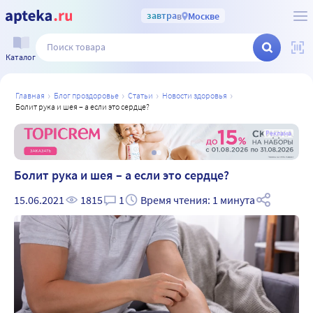
завтра
в
Москве
Каталог
главная
блог проздоровье
статьи
новости здоровья
болит рука и шея – а если это сердце?
а
Реклама
Болит рука и шея – а если это сердце?
15.06.2021
1815
1
Время чтения: 1 минута