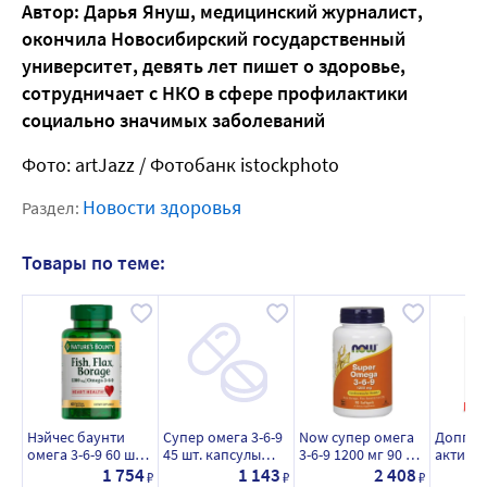
Автор: Дарья Януш, медицинский журналист,
окончила Новосибирский государственный
университет, девять лет пишет о здоровье,
сотрудничает с НКО в сфере профилактики
социально значимых заболеваний
​Фото: artJazz / Фотобанк istockphoto
Новости здоровья
Раздел:
Товары по теме:
Нэйчес баунти
Супер омега 3-6-9
Now супер омега
Доппел
омега 3-6-9 60 шт.
45 шт. капсулы
3-6-9 1200 мг 90 шт.
актив О
капсулы массой
массой 1,2 г
капсулы массой
60 шт. 
1 754
1 143
2 408
₽
₽
₽