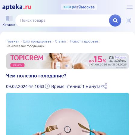
завтра
в
Москве
Каталог
главная
блог проздоровье
статьи
новости здоровья
чем полезно голодание?
а
Реклама
Чем полезно голодание?
09.02.2024
1063
Время чтения: 1 минута