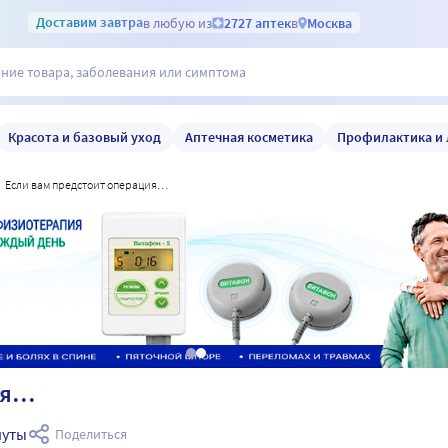
Доставим
завтра
в любую из
2727 аптек
в
Москва
Красота и базовый уход
Аптечная косметика
Профилактика и 
если вам предстоит операция…
ия…
нуты
Поделиться