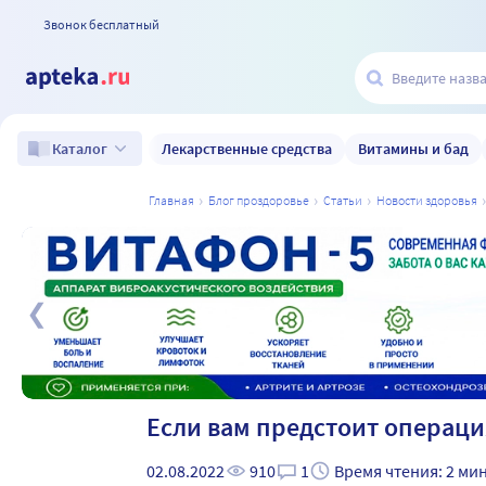
Звонок бесплатный
Лекарственные средства
Витамины и бад
Каталог
главная
блог проздоровье
статьи
новости здоровья
а
Если вам предстоит операц
02.08.2022
910
1
Время чтения: 2 ми