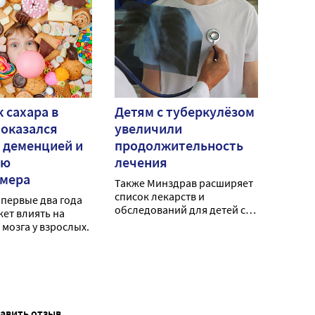
 сахара в
Детям с туберкулёзом
 оказался
увеличили
с деменцией и
продолжительность
ью
лечения
ймера
Также Минздрав расширяет
список лекарств и
 первые два года
обследований для детей с
ет влиять на
туберкулёзом.
 мозга у взрослых.
тавить отзыв.