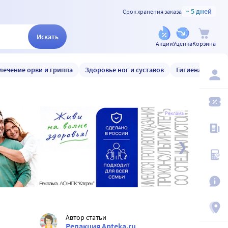
~ 5 дней
Срок хранения заказа
Искать
Акции
Уценка
Корзина
лечение орви и гриппа
Здоровье ног и суставов
Гигиена и уход
Реклама
Автор статьи
Редакция Apteka.ru