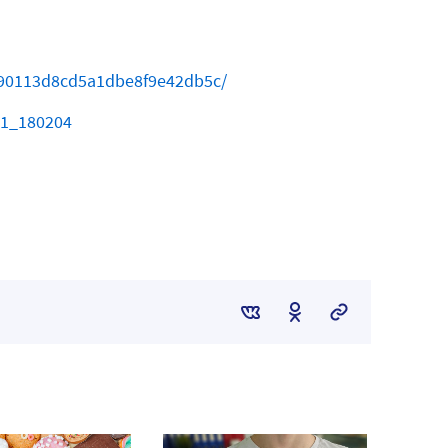
c090113d8cd5a1dbe8f9e42db5c/
01_180204