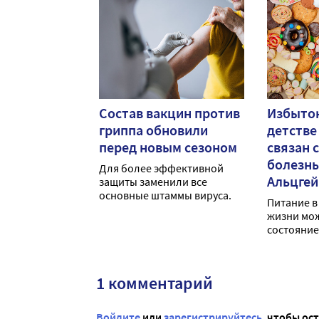
Состав вакцин против
Избыток
гриппа обновили
детстве
перед новым сезоном
связан 
болезн
Для более эффективной
Альцге
защиты заменили все
основные штаммы вируса.
Питание в
жизни мож
состояние
1 комментарий
Войдите
или
зарегистрируйтесь
, чтобы ос