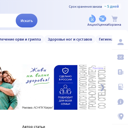
~ 5 дней
Срок хранения заказа
Искать
Акции
Уценка
Корзина
лечение орви и гриппа
Здоровье ног и суставов
Гигиена и уход
Реклама
Автор статьи