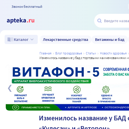
Звонок бесплатный
Лекарственные средства
Витамины и бад
Каталог
главная
блог проздоровье
статьи
новости здоровья
изменилось название у бад с торговыми наименованиями «
а
Изменилось название у БАД
«Кудесан» и «Веторон»