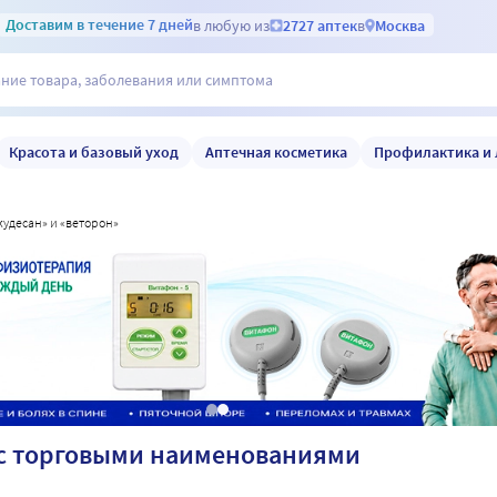
Доставим
в течение 7 дней
в любую из
2727 аптек
в
Москва
Красота и базовый уход
Аптечная косметика
Профилактика и 
кудесан» и «веторон»
 с торговыми наименованиями