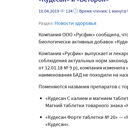
10.04.2019
134
Время чтения: 1 минута
Новости здоровья
Раздел:
Компания ООО «Русфик» сообщила, что
биологически активных добавок «Кудес
Компания «Русфик» выпускает и лекарс
соблюдения актуальных норм законод
от 12.01.18 № 9 р), компания изменила
наименования БАД не походили на назв
Поменяются названия препаратов с то
«Кудесан С калием и магнием табле
Магний таблетки товарного знака «
«Кудесан Форте таблетки № 20» — «
«Кудесан».