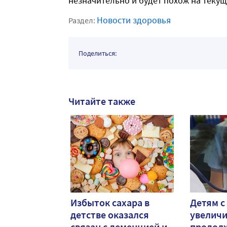
незначительно и будет похож на текущ
Новости здоровья
Раздел:
Поделиться:
Читайте также
Избыток сахара в
Детям с
детстве оказался
увелич
связан с деменцией и
продол