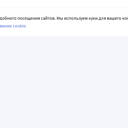
добного посещения сайтов. Мы используем куки для вашего к
вание cookie.
СЛЕДИТЕ ЗА НАМИ
НФОРМАЦИЯ
АКЦИИ И РАСПРОДАЖИ
емые вопросы
Акции и предложения