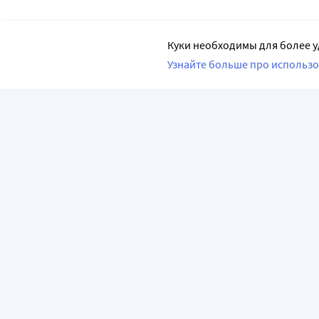
Куки необходимы для более у
Узнайте больше про использо
ПРИЛОЖЕНИЯ
О КОМПАНИИ
ВАЖНАЯ И
О сервисе «Apteka.ru»
Часто задава