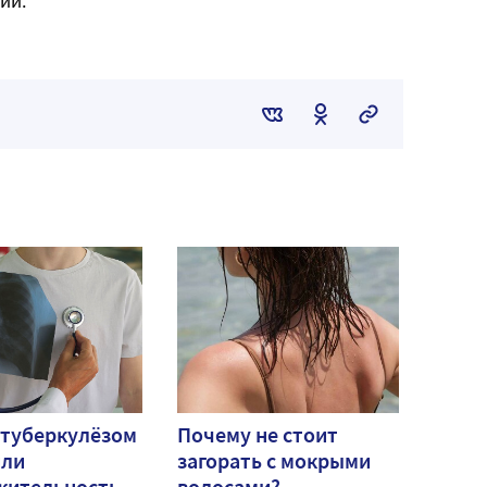
ий.
 туберкулёзом
Почему не стоит
или
загорать с мокрыми
жительность
волосами?