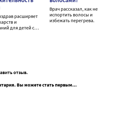
я
Врач рассказал, как не
испортить волосы и
нздрав расширяет
избежать перегрева.
карств и
ний для детей с
зом.
тавить отзыв.
нтария. Вы можете стать первым...