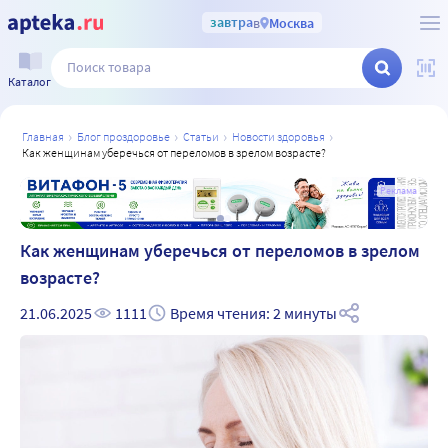
завтра
в
Москва
Каталог
главная
блог проздоровье
статьи
новости здоровья
как женщинам уберечься от переломов в зрелом возрасте?
а
Реклама
Как женщинам уберечься от переломов в зрелом
возрасте?
21.06.2025
1111
Время чтения: 2 минуты