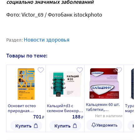
социально значимых заболеваний
Фото: Victor_69 / Фотобанк istockphoto
Новости здоровья
Раздел:
Товары по теме:
Кальцемин 60 шт.
Основит остео
Кальций+d3 с
Турами
таблетки,
природная
селеном биокор
маргане
покрытые
прочность костей
45 шт. таблетки
Нет в наличии
Turami
701
188
₽
₽
пленочной
60 шт. капсулы
массой 0,57 г
Mangane
оболочкой
Уведомить
Купить
Купить
Ку
массой 596 мг
капсул
0,2 г