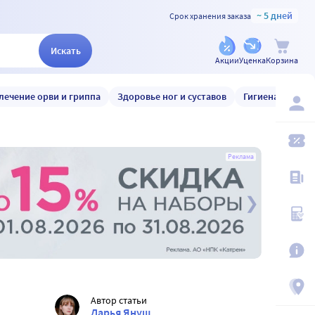
~ 5 дней
Срок хранения заказа
Искать
Акции
Уценка
Корзина
лечение орви и гриппа
Здоровье ног и суставов
Гигиена и уход
Реклама
Автор статьи
Дарья Януш