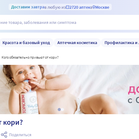
Доставим
завтра
в любую из
2720 аптек
в
Москве
Красота и базовый уход
Аптечная косметика
Профилактика и 
кого обязательно привьют от кори?
т кори?
а
Поделиться