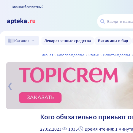
Звонок бесплатный
Лекарственные средства
Витамины и бад
Каталог
главная
блог проздоровье
статьи
новости здоровья
а
Кого обязательно привьют о
27.02.2023
1035
Время чтения: 1 минут