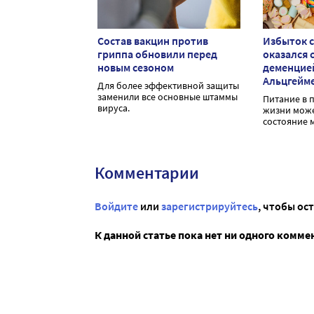
Состав вакцин против
Избыток с
гриппа обновили перед
оказался с
новым сезоном
деменцие
Альцгейм
Для более эффективной защиты
заменили все основные штаммы
Питание в 
вируса.
жизни може
состояние м
Комментарии
Войдите
или
зарегистрируйтесь
, чтобы ос
К данной статье пока нет ни одного комме