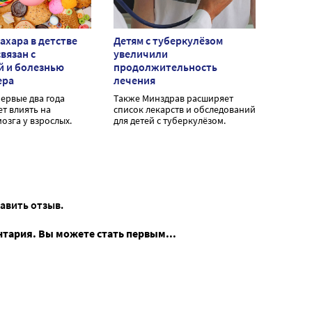
ахара в детстве
Детям с туберкулёзом
вязан с
увеличили
й и болезнью
продолжительность
ера
лечения
первые два года
Также Минздрав расширяет
т влиять на
список лекарств и обследований
озга у взрослых.
для детей с туберкулёзом.
тавить отзыв.
нтария. Вы можете стать первым...