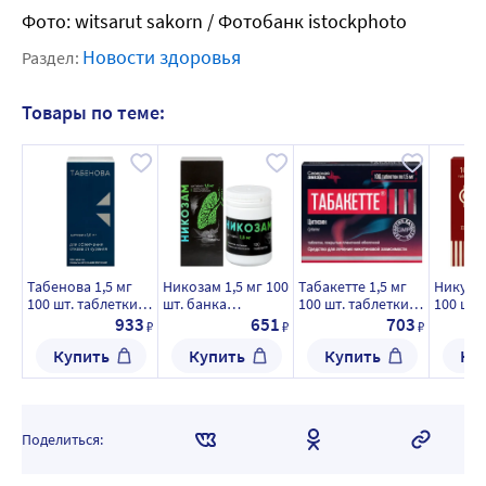
Фото: witsarut sakorn / Фотобанк istockphoto
Новости здоровья
Раздел:
Товары по теме:
Табенова 1,5 мг
Никозам 1,5 мг 100
Табакетте 1,5 мг
Никурил
100 шт. таблетки,
шт. банка
100 шт. таблетки,
100 шт.
покрытые
таблетки,
покрытые
покрыт
933
651
703
₽
₽
₽
пленочной
покрытые
пленочной
пленоч
Купить
Купить
Купить
Ку
оболочкой
пленочной
оболочкой
оболоч
оболочкой
Поделиться: