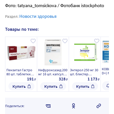
Фото: tatyana_tomsickova / Фотобанк istockphoto
Новости здоровья
Раздел:
Товары по теме:
КОВИРВ
Пензитал Гастро
Нифуроксазид 200
Энтерол 250 мг 30
D+) N30
80 шт. таблетки
мг 16 шт. капсулы/
шт. блистер
МАССОЙ
покрытые
банка
капсулы
Не
191
328
1 173
₽
₽
₽
кишечнораствори
Ув
Купить
Купить
Купить
мой оболочкой
Поделиться: