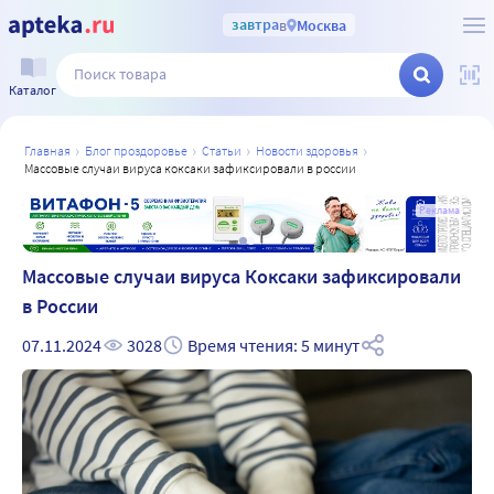
завтра
в
Москва
Каталог
главная
блог проздоровье
статьи
новости здоровья
массовые случаи вируса коксаки зафиксировали в россии
а
Реклама
Массовые случаи вируса Коксаки зафиксировали
в России
07.11.2024
3028
Время чтения: 5 минут