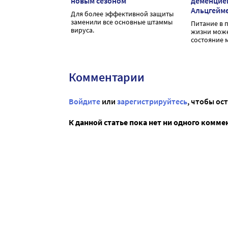
новым сезоном
деменцие
Альцгейм
Для более эффективной защиты
заменили все основные штаммы
Питание в 
вируса.
жизни може
состояние м
Комментарии
Войдите
или
зарегистрируйтесь
, чтобы ос
К данной статье пока нет ни одного комме