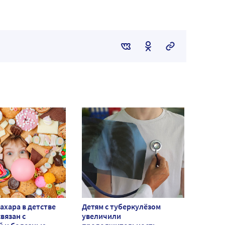
ахара в детстве
Детям с туберкулёзом
вязан с
увеличили