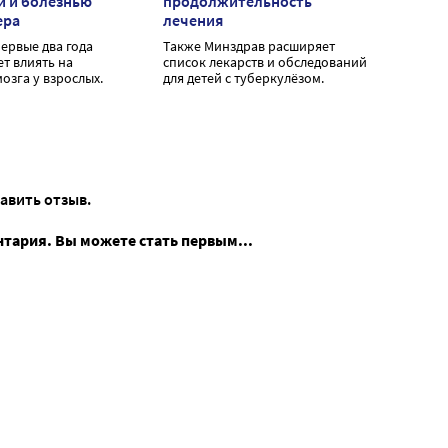
й и болезнью
продолжительность
ера
лечения
первые два года
Также Минздрав расширяет
т влиять на
список лекарств и обследований
озга у взрослых.
для детей с туберкулёзом.
тавить отзыв.
нтария. Вы можете стать первым...