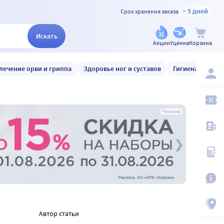
~ 5 дней
Срок хранения заказа
Искать
Акции
Уценка
Корзина
лечение орви и гриппа
Здоровье ног и суставов
Гигиена и уход
Реклама
Автор статьи