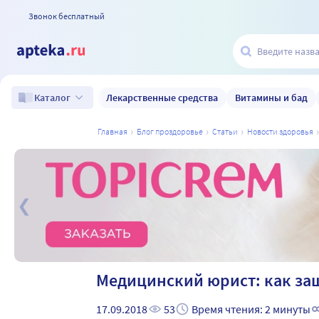
Звонок бесплатный
Лекарственные средства
Витамины и бад
Каталог
главная
блог проздоровье
статьи
новости здоровья
а
Медицинский юрист: как за
17.09.2018
53
Время чтения: 2 минуты