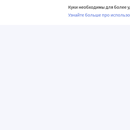
Куки необходимы для более у
Узнайте больше про использо
ПРИЛОЖЕНИЯ
О КОМПАНИИ
ВАЖНАЯ И
О сервисе «Apteka.ru»
Часто задава
Лицензия и реквизиты
Как сделать з