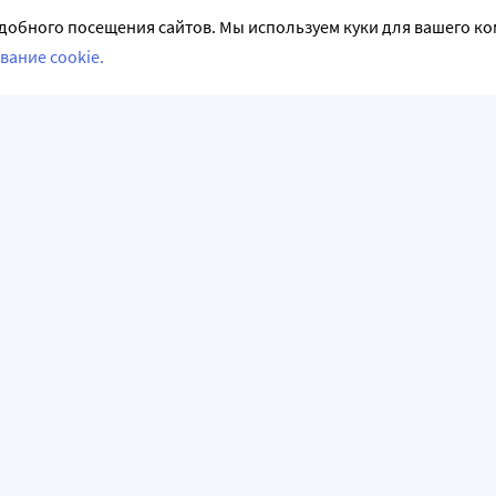
добного посещения сайтов. Мы используем куки для вашего к
вание cookie.
СЛЕДИТЕ ЗА НАМИ
НФОРМАЦИЯ
АКЦИИ И РАСПРОДАЖИ
емые вопросы
Акции и предложения
аказ
Программы лояльности