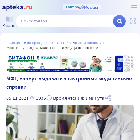
завтра
в
Москва
Каталог
главная
блог проздоровье
статьи
новости здоровья
мфц начнут выдавать электронные медицинские справки
а
Реклама
МФЦ начнут выдавать электронные медицинские
справки
05.11.2021
1935
Время чтения: 1 минута