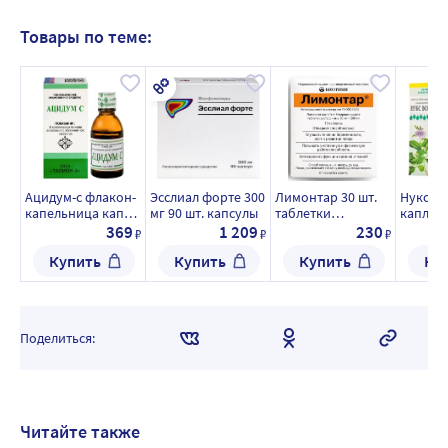
Товары по теме:
Ацидум-с флакон-
Эсслиал форте 300
Лимонтар 30 шт.
Нукс в
капельница капли
мг 90 шт. капсулы
таблетки
капли 
для приема внутрь
растворимые
внутрь
369
1 209
230
₽
₽
₽
25 мл
гомеоп
Купить
Купить
Купить
Ку
примен
Поделиться:
Читайте также