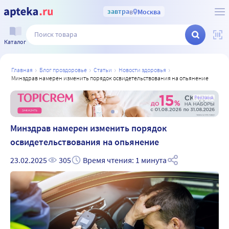
завтра
в
Москва
Каталог
главная
блог проздоровье
статьи
новости здоровья
минздрав намерен изменить порядок освидетельствования на опьянение
а
Реклама
Минздрав намерен изменить порядок
освидетельствования на опьянение
23.02.2025
305
Время чтения: 1 минута