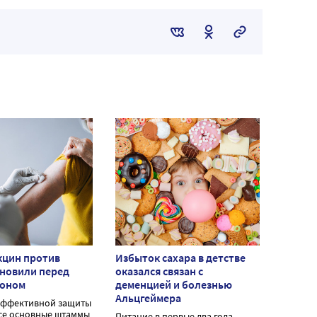
кцин против
Избыток сахара в детстве
бновили перед
оказался связан с
зоном
деменцией и болезнью
Альцгеймера
эффективной защиты
се основные штаммы
Питание в первые два года