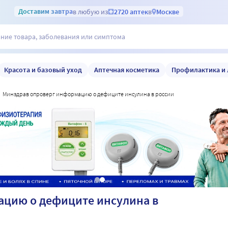
Доставим
завтра
в любую из
2720 аптек
в
Москве
Красота и базовый уход
Аптечная косметика
Профилактика и 
минздрав опроверг информацию о дефиците инсулина в россии
цию о дефиците инсулина в