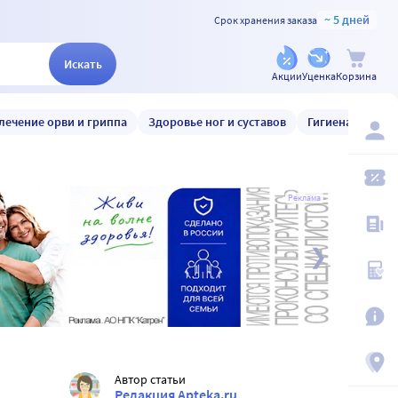
~ 5 дней
Срок хранения заказа
Искать
Акции
Уценка
Корзина
лечение орви и гриппа
Здоровье ног и суставов
Гигиена и уход
Реклама
Автор статьи
Редакция Apteka.ru