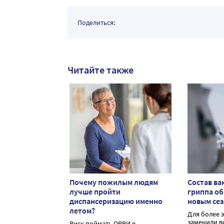
Поделиться:
Читайте также
Почему пожилым людям
Состав ва
лучше пройти
гриппа о
диспансеризацию именно
новым се
летом?
Для более 
заменили в
Риск поймать ОРВИ в