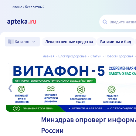
Звонок бесплатный
Лекарственные средства
Витамины и бад
Каталог
главная
блог проздоровье
статьи
новости здоровья
а
Минздрав опроверг информа
России