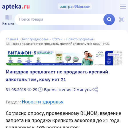
завтра
в
Москве
Каталог
главная
блог проздоровье
статьи
новости здоровья
минздрав предлагает не продавать крепкий алкоголь тем, кому нет 21
а
Реклама
Минздрав предлагает не продавать крепкий
алкоголь тем, кому нет 21
31.05.2019
29
Время чтения: 2 минуты
Новости здоровья
Раздел:
Согласно опросу, проведенному ВЦИОМ, введение
запрета на продажу крепкого алкоголя до 21 года
поддержали 78% респондентов.