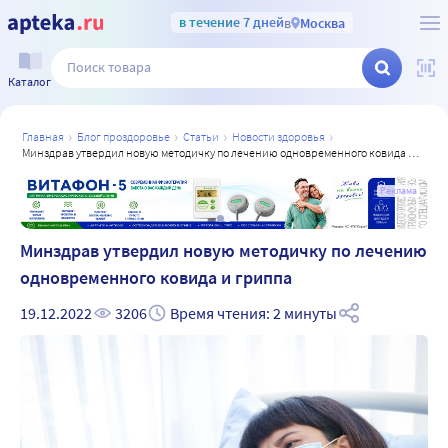
в течение 7 дней
в
Москва
Каталог
главная
блог проздоровье
статьи
новости здоровья
минздрав утвердил новую методичку по лечению одновременного ковида и гриппа
а
Реклама
Минздрав утвердил новую методичку по лечению
одновременного ковида и гриппа
19.12.2022
3206
Время чтения: 2 минуты