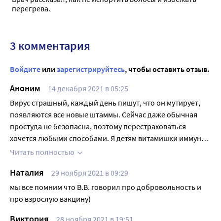
перегрева.
3 комментария
Войдите
или
зарегистрируйтесь
, чтобы оставить отзыв.
Аноним
14 декабря 2021 в 05:25
Вирус страшный, каждый день пишут, что он мутирует,
появляются все новые штаммы. Сейчас даже обычная
простуда не безопасна, поэтому перестраховаться
хочется любыми способами. Я детям витамишки иммуно+
даю, чтобы укрепить организм перед вирусами. В составе
Читать полностью
сок облепихи, минералы, витамины С и Е. Сами
Наталия
29 ноября 2021 в 09:29
витаминки в форме желейных мишек, разных вкусов и
цветов, ребенок лопает с удовольствием, и что самое
мы все помним что В.В. говорил про добровольность и
главное, реже болеет. Маску носим обязательно.
про взрослую вакцину)
Виктория
28 ноября 2021 в 19:51