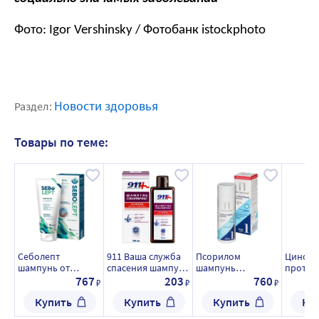
Фото: Igor Vershinsky / Фотобанк istockphoto
Новости здоровья
Раздел:
Товары по теме:
Себолепт
911 Ваша служба
Псорилом
Цинови
шампунь от
спасения шампунь
шампунь
против
перхоти 250 мл
себопирокс от
салициловый при
150 мл
767
203
760
₽
₽
₽
перхоти для всех
сухой перхоти 200
Купить
Купить
Купить
Ку
типов волос 150
мл
мл