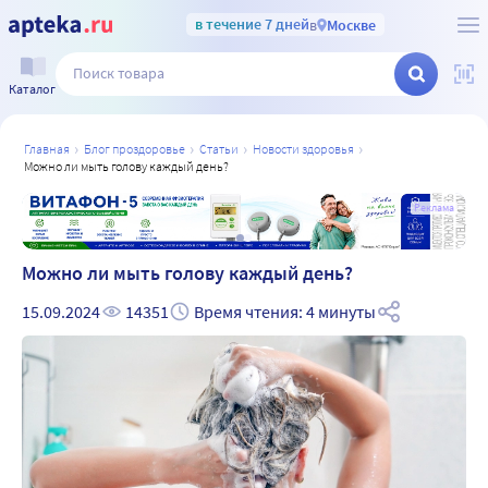
в течение 7 дней
в
Москве
Каталог
главная
блог проздоровье
статьи
новости здоровья
можно ли мыть голову каждый день?
а
Реклама
Можно ли мыть голову каждый день?
15.09.2024
14351
Время чтения: 4 минуты