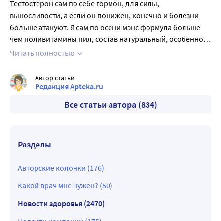
стимулирует, что очень важно сейчас. Препарат нужно
Тестостерон сам по себе гормон, для силы,
три месяца пить, но я эффект заметил после месяца
выносливости, а если он понижен, конечно и болезни
приема.
больше атакуют. Я сам по осени мэнс формула больше
чем поливитамины пил, состав натуральный, особенно
экстракт элеутерококка отмечу, он способен повышать
Читать полностью
выносливость, увеличивать уровень работоспособности.
Селен и цинк улучшают выработку тестостерона,
Автор статьи
поддерживают его в норме, я не болел за все это время
Редакция Apteka.ru
не разу.
Все статьи автора (834)
Разделы
Авторские колонки (176)
Какой врач мне нужен? (50)
Новости здоровья (2470)