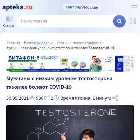
завтра
в
Москве
Каталог
главная
блог проздоровье
статьи
новости здоровья
мужчины с низким уровнем тестостерона тяжелее болеют covid-19
а
Реклама
Мужчины с низким уровнем тестостерона
тяжелее болеют COVID-19
30.05.2021
936
2
Время чтения: 1 минута