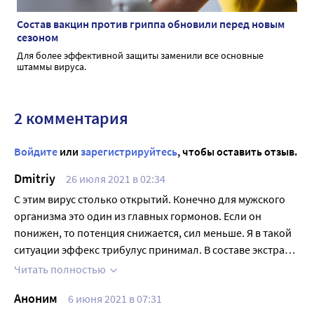
Состав вакцин против гриппа обновили перед новым
сезоном
Для более эффективной защиты заменили все основные
штаммы вируса.
2 комментария
Войдите
или
зарегистрируйтесь
, чтобы оставить отзыв.
Dmitriy
26 июля 2021 в 02:34
С этим вирус столько открытий. Конечно для мужского
организма это один из главных гормонов. Если он
понижен, то потенция снижается, сил меньше. Я в такой
ситуации эффекс трибулус принимал. В составе экстракт
якорцев стелющихся, он повышает выработку
Читать полностью
тестостерона, улучшает сексуальное влечение,
Аноним
6 июня 2021 в 07:31
появляется выносливость. Кстати и иммунную систему