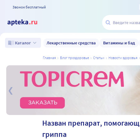
Звонок бесплатный
Лекарственные средства
Витамины и бад
Каталог
главная
блог проздоровье
статьи
новости здоровья
а
Назван препарат, помогающи
гриппа