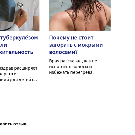
 туберкулёзом
Почему не стоит
или
загорать с мокрыми
жительность
волосами?
я
Врач рассказал, как не
испортить волосы и
нздрав расширяет
избежать перегрева.
карств и
ний для детей с
зом.
тавить отзыв.