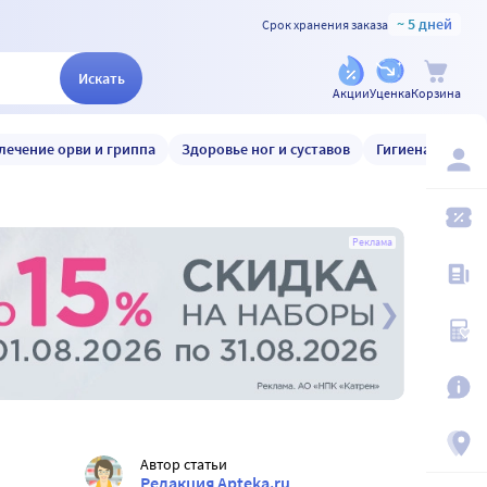
~ 5 дней
Срок хранения заказа
Искать
Акции
Уценка
Корзина
лечение орви и гриппа
Здоровье ног и суставов
Гигиена и уход
Реклама
Автор статьи
Редакция Apteka.ru