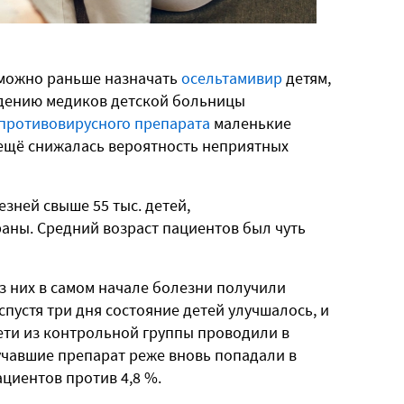
 можно раньше назначать
осельтамивир
детям,
дению медиков детской больницы
противовирусного препарата
маленькие
 ещё снижалась вероятность неприятных
зней свыше 55 тыс. детей,
аны. Средний возраст пациентов был чуть
з них в самом начале болезни получили
спустя три дня состояние детей улучшалось, и
ети из контрольной группы проводили в
учавшие препарат реже вновь попадали в
ациентов против 4,8 %.