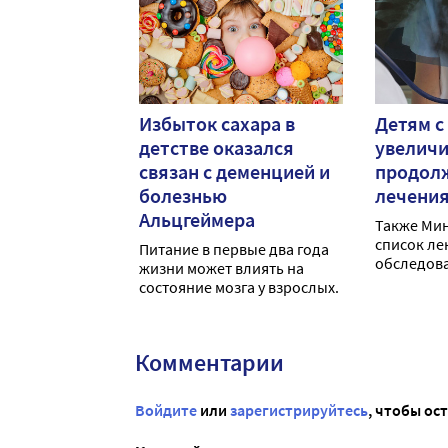
Избыток сахара в
Детям с
детстве оказался
увелич
связан с деменцией и
продол
болезнью
лечени
Альцгеймера
Также Ми
список ле
Питание в первые два года
обследова
жизни может влиять на
туберкулё
состояние мозга у взрослых.
Комментарии
Войдите
или
зарегистрируйтесь
, чтобы ос