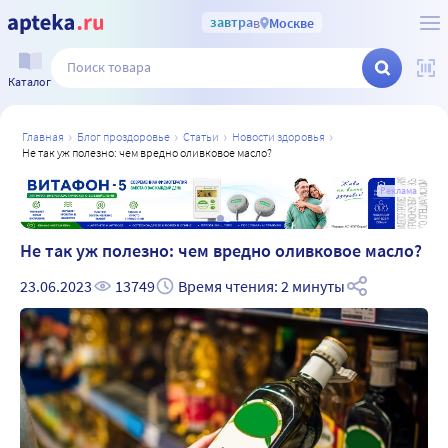
завтра
в
Москве
Каталог
главная
блог проздоровье
статьи
новости здоровья
не так уж полезно: чем вредно оливковое масло?
а
Реклама
Не так уж полезно: чем вредно оливковое масло?
23.06.2023
13749
Время чтения: 2 минуты