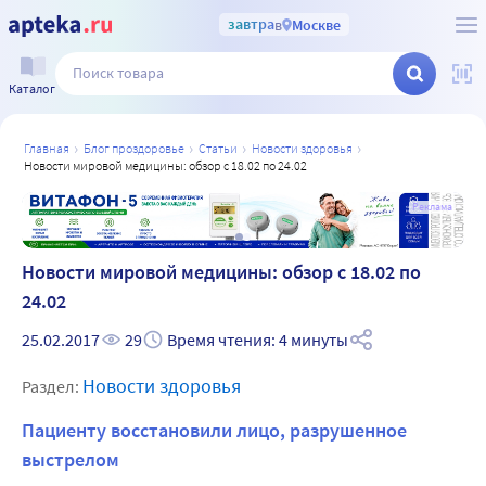
завтра
в
Москве
Каталог
главная
блог проздоровье
статьи
новости здоровья
новости мировой медицины: обзор с 18.02 по 24.02
а
Реклама
Новости мировой медицины: обзор с 18.02 по
24.02
25.02.2017
29
Время чтения: 4 минуты
Новости здоровья
Раздел:
Пациенту восстановили лицо, разрушенное
выстрелом