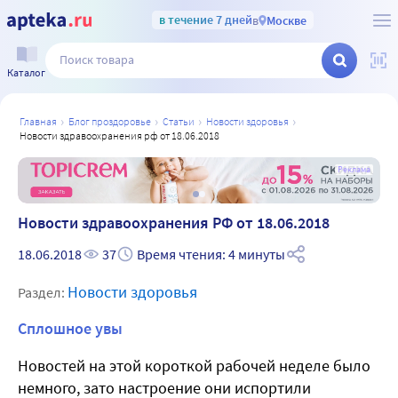
в течение 7 дней
в
Москве
Каталог
главная
блог проздоровье
статьи
новости здоровья
новости здравоохранения рф от 18.06.2018
а
Реклама
Новости здравоохранения РФ от 18.06.2018
18.06.2018
37
Время чтения: 4 минуты
Новости здоровья
Раздел:
Сплошное увы
Новостей на этой короткой рабочей неделе было
немного, зато настроение они испортили