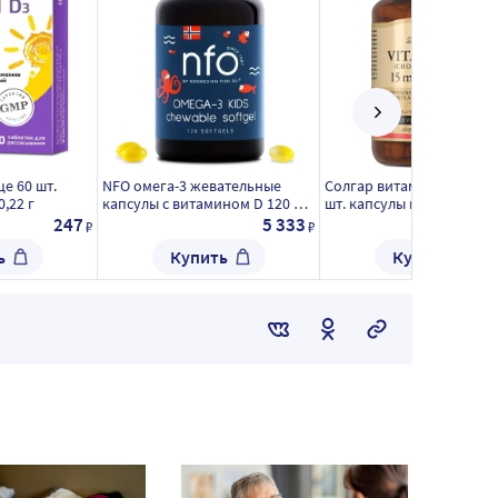
це 60 шт.
NFO омега-3 жевательные
Солгар витамин d3 600 М
,22 г
капсулы с витамином D 120 шт.
шт. капсулы массой 240 м
капсулы массой 800 мг
247
5 333
1
₽
₽
ь
Купить
Купить