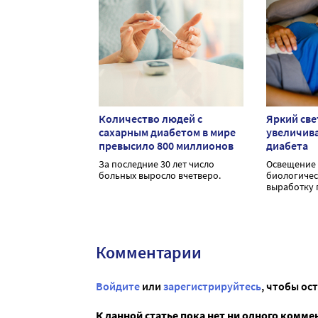
Количество людей с
Яркий све
сахарным диабетом в мире
увеличива
превысило 800 миллионов
диабета
За последние 30 лет число
Освещение 
больных выросло вчетверо.
биологичес
выработку 
Комментарии
Войдите
или
зарегистрируйтесь
, чтобы ос
К данной статье пока нет ни одного комме