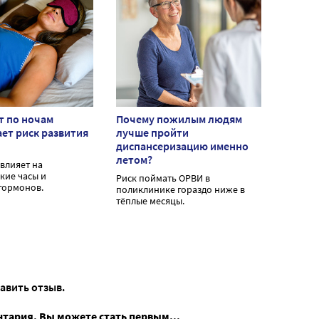
т по ночам
Почему пожилым людям
ет риск развития
лучше пройти
диспансеризацию именно
летом?
влияет на
кие часы и
Риск поймать ОРВИ в
гормонов.
поликлинике гораздо ниже в
тёплые месяцы.
тавить отзыв.
нтария. Вы можете стать первым...