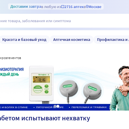
Доставим
завтра
в любую из
2716 аптек
в
Москве
Красота и базовый уход
Аптечная косметика
Профилактика и 
икроэлементов
абетом испытывают нехватку