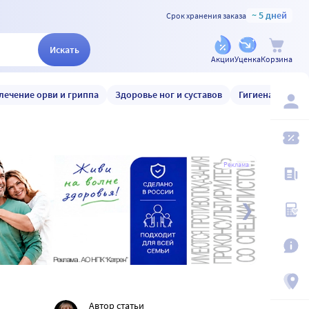
~ 5 дней
Срок хранения заказа
Искать
Акции
Уценка
Корзина
лечение орви и гриппа
Здоровье ног и суставов
Гигиена и уход
Реклама
Автор статьи