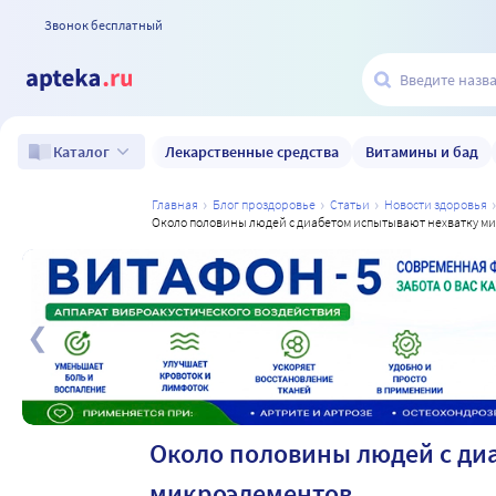
Звонок бесплатный
Лекарственные средства
Витамины и бад
Каталог
главная
блог проздоровье
статьи
новости здоровья
около половины людей с диабетом испытывают нехватку м
а
Около половины людей с ди
микроэлементов