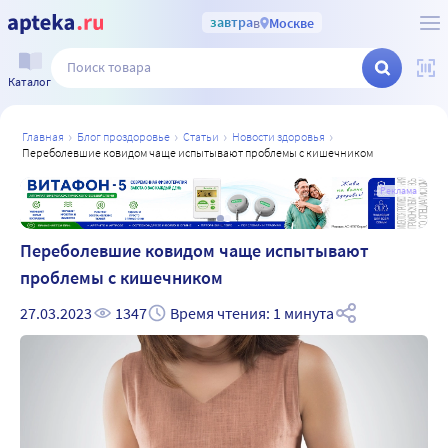
завтра
в
Москве
Каталог
главная
блог проздоровье
статьи
новости здоровья
переболевшие ковидом чаще испытывают проблемы с кишечником
а
Реклама
Переболевшие ковидом чаще испытывают
проблемы с кишечником
27.03.2023
1347
Время чтения: 1 минута