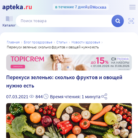
в течение 7 дней
в
Москва
Каталог
главная
блог проздоровье
статьи
новости здоровья
перекуси зеленью: сколько фруктов и овощей нужно есть
а
Реклама
Перекуси зеленью: сколько фруктов и овощей
нужно есть
07.03.2021
844
Время чтения: 1 минута