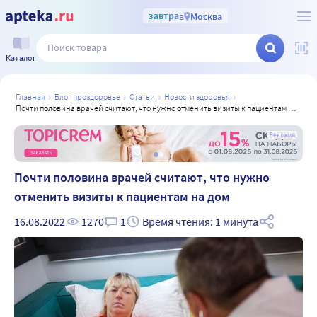
завтра
в
Москва
Каталог
главная
блог проздоровье
статьи
новости здоровья
почти половина врачей считают, что нужно отменить визиты к пациентам на дом
а
Реклама
Почти половина врачей считают, что нужно
отменить визиты к пациентам на дом
16.08.2022
1270
1
Время чтения: 1 минута