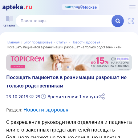
завтра
в
Москве
Каталог
главная
блог проздоровье
статьи
новости здоровья
посещать пациентов в реанимации разрешат не только родственникам
а
Реклама
Посещать пациентов в реанимации разрешат не
только родственникам
23.10.2019
29
Время чтения: 1 минута
Новости здоровья
Раздел:
С разрешения руководителя отделения и пациента
или его законных представителей посещать
больного сможет не только семья, но и друзья,