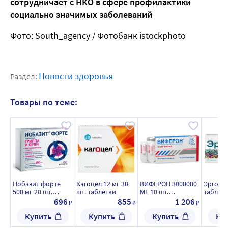
сотрудничает с НКО в сфере профилактики
социально значимых заболеваний
Фото: South_agency / Фотобанк istockphoto
Новости здоровья
Раздел:
Товары по теме:
Нобазит форте
Кагоцел 12 мг 30
ВИФЕРОН 3000000
Эргофер
500 мг 20 шт.
шт. таблетки
МЕ 10 шт.
таблетк
таблетки,
суппозитории
рассас
696
855
1 206
₽
₽
₽
покрытые
ректальные
Купить
Купить
Купить
Ку
пленочной
оболочкой