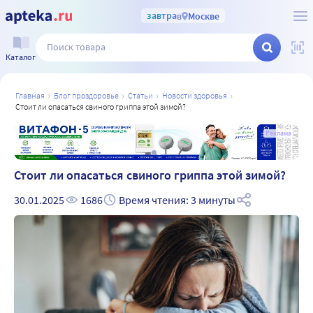
завтра
в
Москве
Каталог
главная
блог проздоровье
статьи
новости здоровья
стоит ли опасаться свиного гриппа этой зимой?
а
Реклама
Стоит ли опасаться свиного гриппа этой зимой?
30.01.2025
1686
Время чтения: 3 минуты