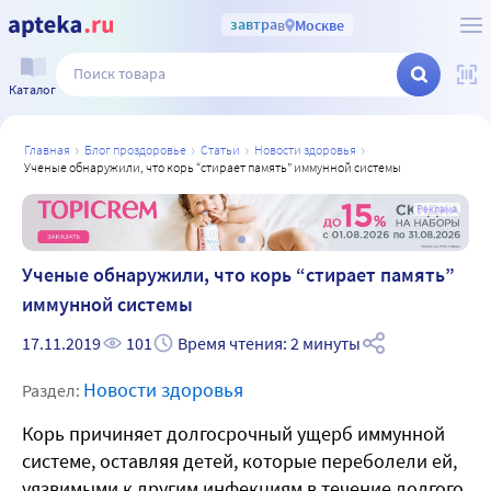
завтра
в
Москве
Каталог
главная
блог проздоровье
статьи
новости здоровья
ученые обнаружили, что корь “стирает память” иммунной системы
а
Реклама
Ученые обнаружили, что корь “стирает память”
иммунной системы
17.11.2019
101
Время чтения: 2 минуты
Новости здоровья
Раздел:
Корь причиняет долгосрочный ущерб иммунной
системе, оставляя детей, которые переболели ей,
уязвимыми к другим инфекциям в течение долгого