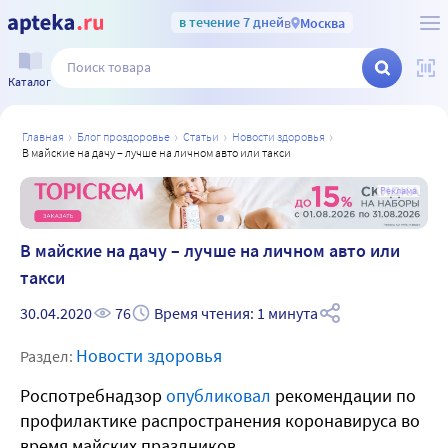
в течение 7 дней
в
Москва
Каталог
главная
блог проздоровье
статьи
новости здоровья
в майские на дачу – лучше на личном авто или такси
а
Реклама
В майские на дачу – лучше на личном авто или
такси
30.04.2020
76
Время чтения: 1 минута
Новости здоровья
Раздел:
Роспотребнадзор
опубликовал
рекомендации по
профилактике распространения коронавируса во
время майских праздников.