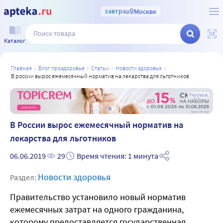
завтра
в
Москве
Каталог
главная
блог проздоровье
статьи
новости здоровья
в россии вырос ежемесячный норматив на лекарства для льготников
а
Реклама
В России вырос ежемесячный норматив на
лекарства для льготников
06.06.2019
29
Время чтения: 1 минута
Новости здоровья
Раздел:
Правительство установило новый норматив
ежемесячных затрат на одного гражданина,
которому предоставляется государственная