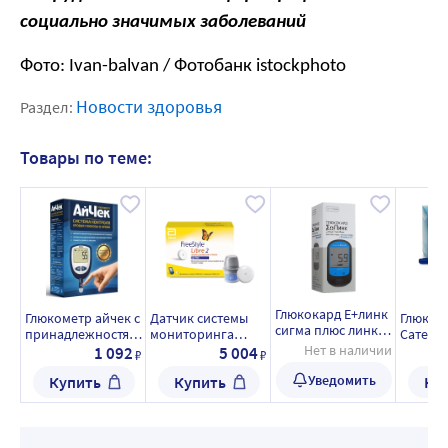
социально значимых заболеваний
Фото: Ivan-balvan / Фотобанк istockphoto
Новости здоровья
Раздел:
Товары по теме:
Глюкокард E+линк
Глюкометр айчек с
Датчик системы
Глюком
сигма плюс линк
принадлежностям
мониторинга
Cателли
прибор для
и/стартовый
глюкозы FreeStyle
Нет в наличии
1 092
5 004
₽
₽
измерения уровня
набор 1/
Libre 2 / 1 шт
глюкозы в крови/
Уведомить
Купить
Купить
Ку
вариант поставки
2