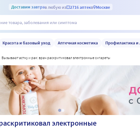
Доставим
завтра
в любую из
2716 аптек
в
Москве
Красота и базовый уход
Аптечная косметика
Профилактика и 
вызывают астму и рак: врач раскритиковал электронные сигареты
 раскритиковал электронные