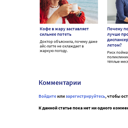
Кофе в жару заставляет
Почему п
сильнее потеть
лучше пр
диспансе
Доктор объяснила, почему даже
летом?
айс-латте не охлаждает в
жаркую погоду.
Риск пойма
поликлиник
тёплые мес
Комментарии
Войдите
или
зарегистрируйтесь
, чтобы ос
К данной статье пока нет ни одного комме