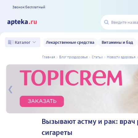
Звонок бесплатный
Лекарственные средства
Витамины и бад
Каталог
главная
блог проздоровье
статьи
новости здоровья
а
Вызывают астму и рак: врач
сигареты