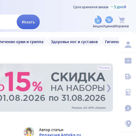
~ 5 дней
Срок хранения заказа
Искать
Акции
Уценка
Корзина
лечение орви и гриппа
Здоровье ног и суставов
Гигиена и уход
Реклама
Автор статьи
Редакция Apteka.ru