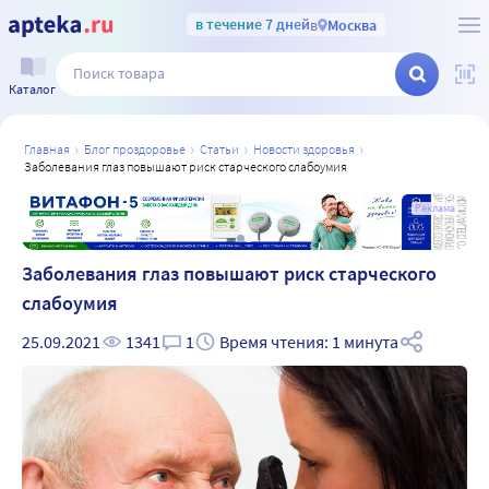
в течение 7 дней
в
Москва
Каталог
главная
блог проздоровье
статьи
новости здоровья
заболевания глаз повышают риск старческого слабоумия
а
Реклама
Заболевания глаз повышают риск старческого
слабоумия
25.09.2021
1341
1
Время чтения: 1 минута