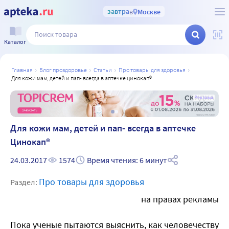
завтра
в
Москве
Каталог
главная
блог проздоровье
статьи
про товары для здоровья
для кожи мам, детей и пап- всегда в аптечке цинокап®
а
Реклама
Для кожи мам, детей и пап- всегда в аптечке
Цинокап®
24.03.2017
1574
Время чтения: 6 минут
Про товары для здоровья
Раздел:
на правах рекламы
Пока ученые пытаются выяснить, как человечеству