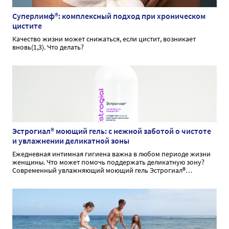
Суперлимф®: комплексный подход при хроническом
цистите
Качество жизни может снижаться, если цистит, возникает
вновь(1,3). Что делать?
Эстрогиал® моющий гель: с нежной заботой о чистоте
и увлажнении деликатной зоны
Ежедневная интимная гигиена важна в любом периоде жизни
женщины. Что может помочь поддержать деликатную зону?
Современный увлажняющий моющий гель Эстрогиал®
способствует бережному очищению и увлажнению при
интимной гигиене.