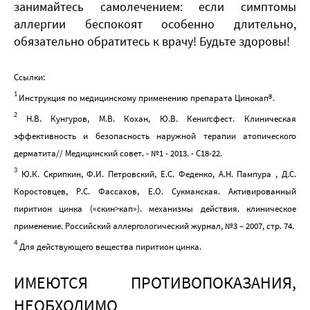
занимайтесь самолечением: если симптомы
аллергии беспокоят особенно длительно,
обязательно обратитесь к врачу! Будьте здоровы!
Ссылки:
1
Инструкция по медицинскому применению препарата Цинокап®.
2
Н.В. Кунгуров, М.В. Кохан, Ю.В. Кенигсфест. Клиническая
эффективность и безопасность наружной терапии атопического
дерматита// Медицинский совет. - №1 - 2013. - С18-22.
3
Ю.К. Скрипкин, Ф.И. Петровский, Е.С. Феденко, А.Н. Пампурa , Д.С.
Коростовцев, Р.С. Фассахов, Е.О. Сукманская. Активированный
пиритион цинка («скин>кап»). механизмы действия. клиническое
применение. Российский аллергологический журнал, №3 – 2007, стр. 74.
4
Для действующего вещества пиритион цинка.
ИМЕЮТСЯ ПРОТИВОПОКАЗАНИЯ,
НЕОБХОДИМО