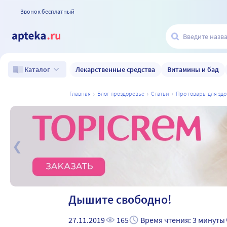
Звонок бесплатный
Лекарственные средства
Витамины и бад
Каталог
главная
блог проздоровье
статьи
про товары для зд
а
Дышите свободно!
27.11.2019
165
Время чтения: 3 минуты