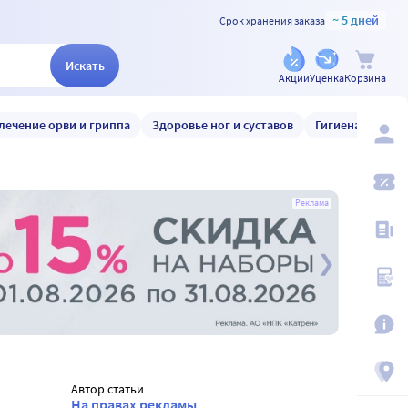
~ 5 дней
Срок хранения заказа
Искать
Акции
Уценка
Корзина
лечение орви и гриппа
Здоровье ног и суставов
Гигиена и уход
Реклама
Автор статьи
На правах рекламы