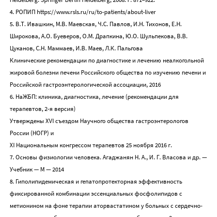
4. РОПИП https://www.rsls.ru/ru/to-patients/about-liver
5. В.Т. Ивашкин, М.В. Маевская, Ч.С. Павлов, И.Н. Тихонов, Е.Н.
Широкова, А.О. Буеверов, О.М. Драпкина, Ю.О. Шульпекова, В.В.
Цуканов, С.Н. Маммаев, И.В. Маев, Л.К. Пальгова
Клинические рекомендации по диагностике и лечению неалкогольной
жировой болезни печени Российского общества по изучению печени и
Российской гастроэнтерологической ассоциации, 2016
6. НаЖБП: клиника, диагностика, лечение (рекомендации для
терапевтов, 2-я версия)
Утверждены XVI съездом Научного общества гастроэнтерологов
России (НОГР) и
XI Национальным конгрессом терапевтов 25 ноября 2016 г.
7. Основы физиологии человека. Агаджанян Н. А., И. Г. Власова и др. —
Учебник — М — 2014
8. Гиполипидемическая и гепатопротекторная эффективность
фиксированной комбинации эссенциальных фосфолипидов с
метионином на фоне терапии аторвастатином у больных с сердечно-