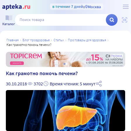
в течение 7 дней
в
Москва
Каталог
главная
блог проздоровье
статьи
про товары для здоровья
как грамотно помочь печени?
а
Реклама
Как грамотно помочь печени?
30.10.2018
3702
Время чтения: 5 минут