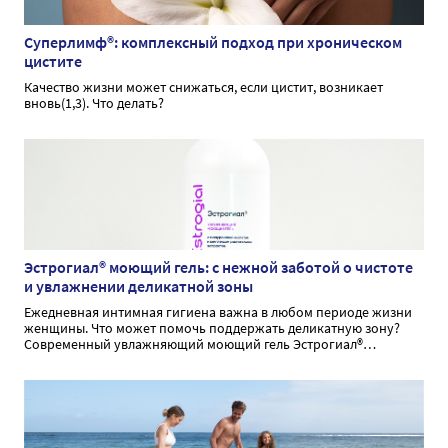
Суперлимф®: комплексный подход при хроническом
цистите
Качество жизни может снижаться, если цистит, возникает
вновь(1,3). Что делать?
Эстрогиал® моющий гель: с нежной заботой о чистоте
и увлажнении деликатной зоны
Ежедневная интимная гигиена важна в любом периоде жизни
женщины. Что может помочь поддержать деликатную зону?
Современный увлажняющий моющий гель Эстрогиал®
способствует бережному очищению и увлажнению при
интимной гигиене.