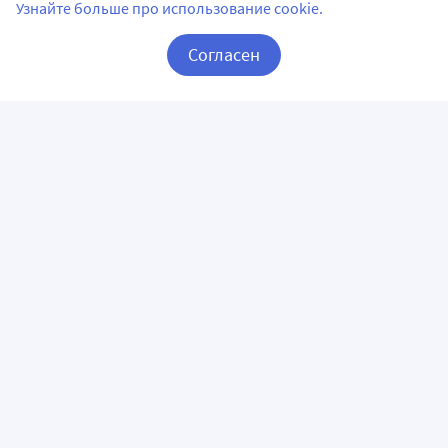
Узнайте больше про использование cookie.
Согласен
Корзина
Вход / Регистрация
ПРИЛОЖЕНИЯ
СЛЕДИТЕ ЗА НАМИ
ГОРЯЧАЯ ЛИНИЯ