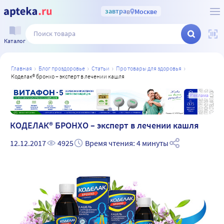
завтра
в
Москве
Каталог
главная
блог проздоровье
статьи
про товары для здоровья
коделак® бронхо – эксперт в лечении кашля
а
Реклама
КОДЕЛАК® БРОНХО – эксперт в лечении кашля
12.12.2017
4925
Время чтения: 4 минуты