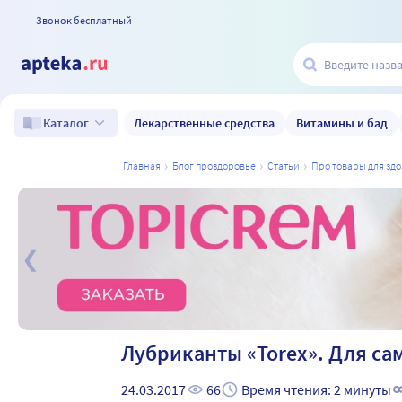
Звонок бесплатный
Лекарственные средства
Витамины и бад
Каталог
главная
блог проздоровье
статьи
про товары для зд
а
Лубриканты «Torex». Для са
24.03.2017
66
Время чтения: 2 минуты