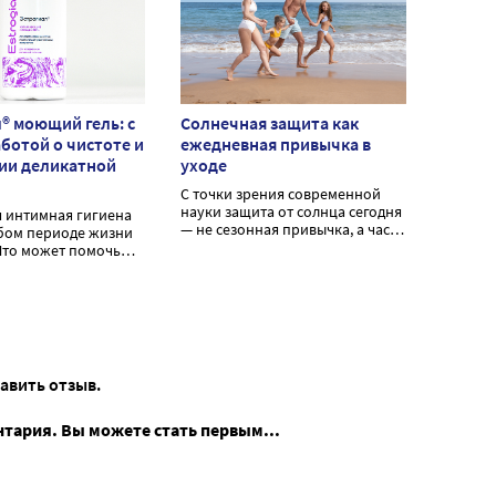
® моющий гель: с
Солнечная защита как
ботой о чистоте и
ежедневная привычка в
ии деликатной
уходе
С точки зрения современной
науки защита от солнца сегодня
 интимная гигиена
— не сезонная привычка, а часть
бом периоде жизни
ежедневного ухода за кожей.
то может помочь
Даже если вы проводите лето не
 деликатную зону?
на пляже, а в городе.
ый увлажняющий
ь Эстрогиал®
ет бережному
и увлажнению при
игиене.
тавить отзыв.
нтария. Вы можете стать первым...