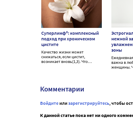
Суперлимф®: комплексный
Эстрогиал
подход при хроническом
нежной за
цистите
увлажнен
зоны
Качество жизни может
снижаться, если цистит,
Ежедневная
возникает вновь(1,3). Что
важна в лю
делать?
женщины. Ч
поддержать
Современн
моющий гел
способству
Комментарии
очищению 
интимной г
Войдите
или
зарегистрируйтесь
, чтобы ос
К данной статье пока нет ни одного комме