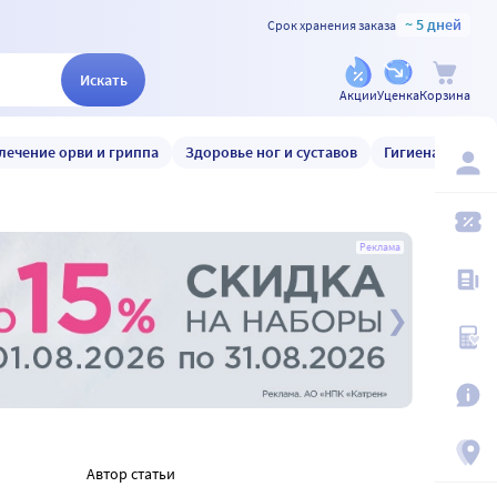
~ 5 дней
Срок хранения заказа
Искать
Акции
Уценка
Корзина
лечение орви и гриппа
Здоровье ног и суставов
Гигиена и уход
Реклама
Автор статьи