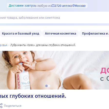
Доставим
завтра
в любую из
2720 аптек
в
Москве
Красота и базовый уход
Аптечная косметика
Профилактика и 
оровья
лубриканты «torex». для самых глубоких отношений.
мых глубоких отношений.
Поделиться