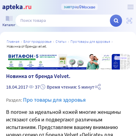
завтра
в
Москве
Каталог
главная
блог проздоровье
статьи
про товары для здоровья
новинка от бренда velvet.
а
Реклама
Новинка от бренда Velvet.
18.04.2017
37
Время чтения: 5 минут
Про товары для здоровья
Раздел:
В погоне за идеальной кожей многие женщины
истязают себя и подвергают различным
испытаниям. Представляем вашему вниманию
новую серию от бренда Velvet «Delicate» для