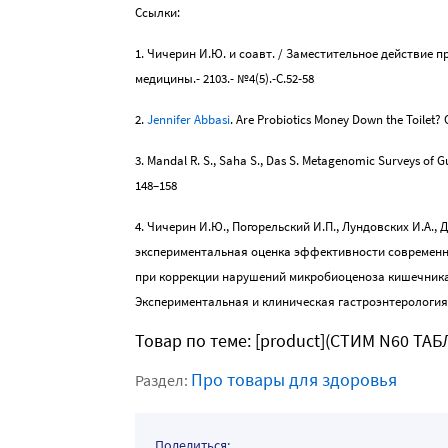
Ссылки:
1. Чичерин И.Ю. и соавт. / Заместительное действие 
медицины.- 2103.- №4(5).-С.52-58
2.
Jennifer Abbasi
. Are Probiotics Money Down the Toilet? 
3. Mandal R. S., Saha S., Das S. Metagenomic Surveys of G
148–158
4. Чичерин И.Ю., Погорельский И.П., Лундовских И.А.,
экспериментальная оценка эффективности современн
при коррекции нарушений микробиоценоза кишечника
Экспериментальная и клиническая гастроэнтерология, 20
Товар по теме: [product](СТИМ N60 Т
Про товары для здоровья
Раздел:
Поделиться: