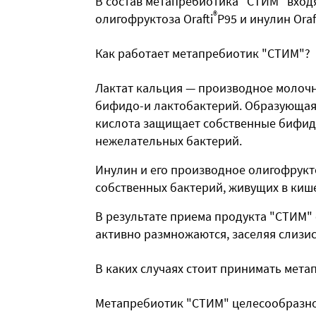
В состав метапребиотика "СТИМ" вход
®
олигофруктоза Orafti
P95 и инулин Oraf
Как работает метапребиотик "СТИМ"?
Лактат кальция — производное молочн
бифидо-и лактобактерий. Образующая
кислота защищает собственные бифидо
нежелательных бактерий.
Инулин и его производное олигофрукт
собственных бактерий, живущих в кише
В результате приема продукта "СТИМ"
активно размножаются, заселяя слизи
В каких случаях стоит принимать мет
Метапребиотик "СТИМ" целесообразно