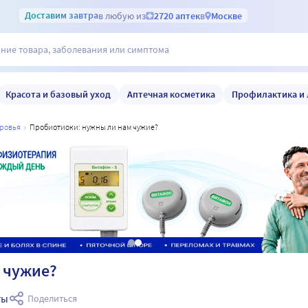
Доставим
завтра
в любую из
2720 аптек
в
Москве
Красота и базовый уход
Аптечная косметика
Профилактика и 
оровья
пробиотиоки: нужны ли нам чужие?
 чужие?
ты
Поделиться