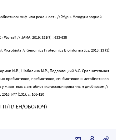
пробиотиов: миф или реальность // Журн. Международной
Or Worse? // JAMA. 2019; 321(7) : 633-635
ut Microbiota // Genomics Proteomics Bioinformatics. 2015; 13 (3):
 Дармов И.В., Шабалина М.Р., Подволоцкий А.С. Сравнительная
ых пробиотиков, пребиотиков, синбиотиков и метабиотиков
 у животных с антибиотико-ассоциированным дисбиозом //
16, №7 (131), с. 106-120
АБЛ П/ПЛЕН/ОБОЛОЧ)