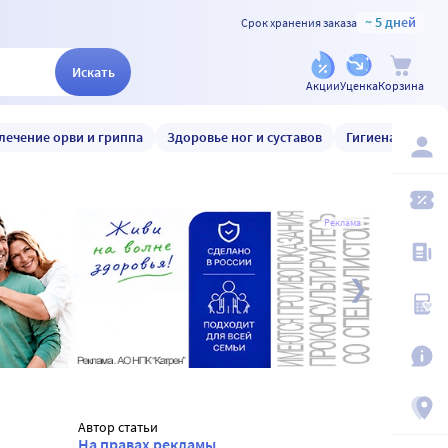
~ 5 дней
Срок хранения заказа
Искать
Акции
Уценка
Корзина
лечение орви и гриппа
Здоровье ног и суставов
Гигиена и уход
Реклама
Автор статьи
На правах рекламы