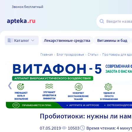
Звонок бесплатный
Лекарственные средства
Витамины и бад
Каталог
главная
блог проздоровье
статьи
про товары для зд
а
Пробиотиоки: нужны ли нам
07.05.2019
10503
Время чтения: 4 мину