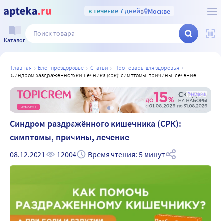
в течение 7 дней
в
Москве
Каталог
главная
блог проздоровье
статьи
про товары для здоровья
синдром раздражённого кишечника (срк): симптомы, причины, лечение
а
Реклама
Синдром раздражённого кишечника (СРК):
симптомы, причины, лечение
08.12.2021
12004
Время чтения: 5 минут