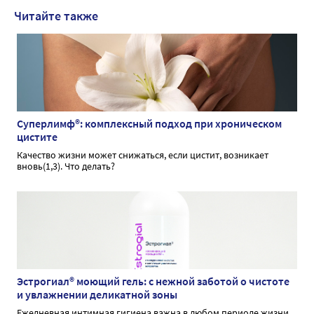
Читайте также
Суперлимф®: комплексный подход при хроническом
цистите
Качество жизни может снижаться, если цистит, возникает
вновь(1,3). Что делать?
Эстрогиал® моющий гель: с нежной заботой о чистоте
и увлажнении деликатной зоны
Ежедневная интимная гигиена важна в любом периоде жизни