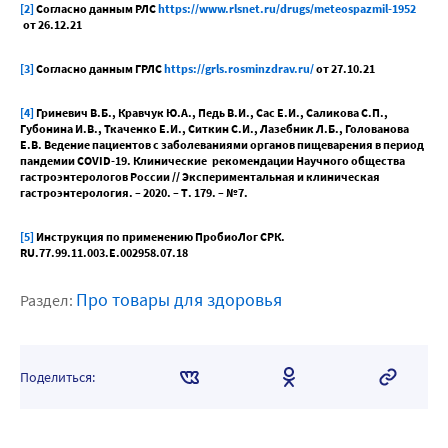
[2]
Согласно данным РЛС
https://www.rlsnet.ru/drugs/meteospazmil-1952
от 26.12.21
[3]
Согласно данным ГРЛС
https://grls.rosminzdrav.ru/
от 27.10.21
[4]
Гриневич В.Б., Кравчук Ю.А., Педь В.И., Сас Е.И., Саликова С.П.,
Губонина И.В., Ткаченко Е.И., Ситкин С.И., Лазебник Л.Б., Голованова
Е.В. Ведение пациентов с заболеваниями органов пищеварения в период
пандемии COVID-19. Клинические рекомендации Научного общества
гастроэнтерологов России // Экспериментальная и клиническая
гастроэнтерология. – 2020. – Т. 179. – №7.
[5]
Инструкция по применению ПробиоЛог СРК.
RU.77.99.11.003.Е.002958.07.18
Про товары для здоровья
Раздел:
Поделиться: