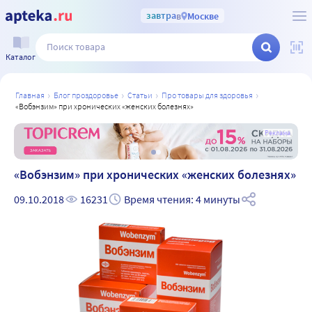
завтра
в
Москве
Каталог
главная
блог проздоровье
статьи
про товары для здоровья
«вобэнзим» при хронических «женских болезнях»
а
Реклама
«Вобэнзим» при хронических «женских болезнях»
09.10.2018
16231
Время чтения: 4 минуты