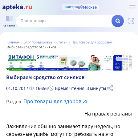
завтра
в
Москве
Каталог
главная
блог проздоровье
статьи
про товары для здоровья
выбираем средство от синяков
а
Реклама
Выбираем средство от синяков
01.10.2017
16656
Время чтения: 3 минуты
Про товары для здоровья
Раздел:
На правах рекламы
Заживление обычно занимает пару недель, но
серьезные ушибы могут потребовать на это