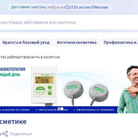
Доставим
завтра
в любую из
2720 аптек
в
Москве
Красота и базовый уход
Аптечная косметика
Профилактика и 
как работают ферменты в косметике
осметике
ы
Поделиться