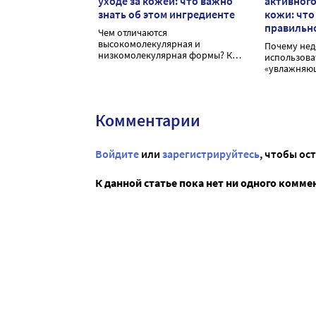
уходе за кожей: что важно
активног
знать об этом ингредиенте
кожи: что
правильн
Чем отличаются
высокомолекулярная и
Почему нед
низкомолекулярная формы? Как
использова
правильно применять
«увлажняю
гиалуроновую кислоту для
максимального увлажнения?
Комментарии
Войдите
или
зарегистрируйтесь
, чтобы ос
К данной статье пока нет ни одного комме