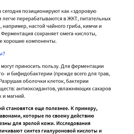
сегодня позиционируют как «здоровую
и легче перерабатываются в ЖКТ, питательных
, например, настой чайного гриба, кимчи и
 Ферментация сохраняет омега-кислоты,
ие хорошие компоненты.
ы?
и могут приносить пользу. Для ферментации
о- и бифидобактерии (прежде всего для трав,
 Разрушая оболочки клеток, бактерии
ществ: антиоксидантов, увлажняющих сахаров
 и магний.
й становятся еще полезнее. К примеру,
лавонами, которые по своему действию
езны для зрелой кожи. Исследования
личивают синтез гиалуроновой кислоты и