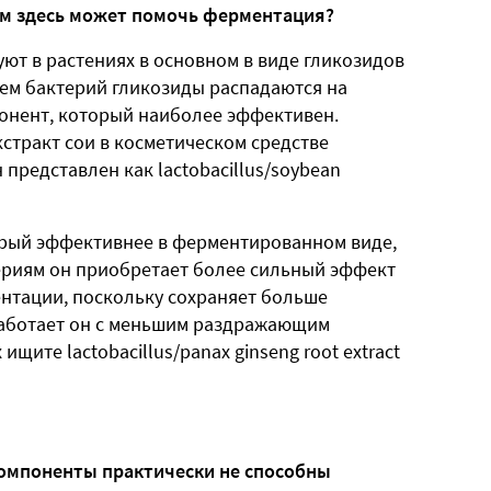
чем здесь может помочь ферментация?
уют в растениях в основном в виде гликозидов
ием бактерий гликозиды распадаются на
понент, который наиболее эффективен.
тракт сои в косметическом средстве
 представлен как lactobacillus/soybean
орый эффективнее в ферментированном виде,
териям он приобретает более сильный эффект
нтации, поскольку сохраняет больше
работает он с меньшим раздражающим
ищите lactobacillus/panax ginseng root extract
омпоненты практически не способны