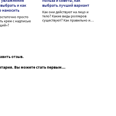
о увлажнения
польза и советы, как
 выбрать и как
выбрать лучший вариант
о наносить
Как они действуют на лицо и
тело? Какие виды роллеров
остаточно просто
существуют? Как правильно ими
ть крем с надписью
пользоваться?
щий»?
тавить отзыв.
нтария. Вы можете стать первым...