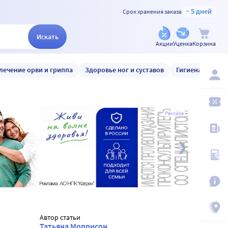
~ 5 дней
Срок хранения заказа
Искать
Акции
Уценка
Корзина
лечение орви и гриппа
Здоровье ног и суставов
Гигиена и уход
Реклама
Автор статьи
Татьяна Моррисон