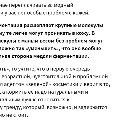
учае переплачивать за модный
 у вас нет особых проблем с кожей.
ментация расщепляет крупные молекулы
у те легче могут проникать в кожу. В
лекулы с малым весом без проблем могут
можно так «уменьшить», что оно вообще
атная сторона медали ферментации.
ь», то учтите, что в первую очередь
 возрастной, чувствительной и проблемной
ся адептом «зеленой» косметики и верит в то,
, а кормить ее надо натуральными и
тальным лучше относиться к
 тренду, который, возможно, и задержится
но не стоит.