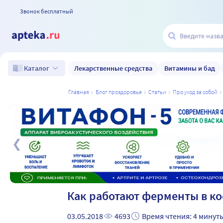
Звонок бесплатный
Лекарственные средства
Витамины и бад
Каталог
главная
блог проздоровье
статьи
про уход за собой
а
Как работают ферменты в к
03.05.2018
4693
Время чтения: 4 минут